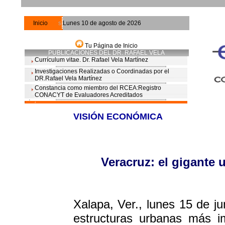
sss
Inicio
sss
s
Lunes 10 de agosto de 2026
Tu Página de Inicio
PUBLICACIONES DEL DR. RAFAEL VELA
Currículum vitae. Dr. Rafael Vela Martínez
s
Investigaciones Realizadas o Coordinadas por el
DR.Rafael Vela Martínez
s
Constancia como miembro del RCEA:Registro
CONACYT de Evaluadores Acreditados
s
s
4
VISIÓN ECONÓMICA
Veracruz: el gigante
Xalapa, Ver., lunes 15 de ju
estructuras urbanas más i